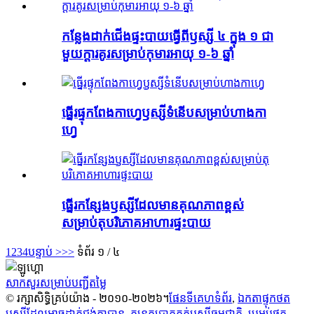
កន្លែងដាក់ជើងផ្ទះបាយធ្វើពីឫស្សី ៤ ក្នុង ១ ជា
មួយក្តារគូរសម្រាប់កុមារអាយុ ១-៦ ឆ្នាំ
ធ្នើរផ្ទុកពែងកាហ្វេឫស្សីទំនើបសម្រាប់ហាងកា
ហ្វេ
ធ្នើរកន្សែងឫស្សីដែលមានគុណភាពខ្ពស់
សម្រាប់តុបរិភោគអាហារផ្ទះបាយ
1
2
3
4
បន្ទាប់ >
>>
ទំព័រ ១ / ៤
សាកសួរសម្រាប់បញ្ជីតម្លៃ
© រក្សាសិទ្ធិគ្រប់យ៉ាង - ២០១០-២០២៦។
ផែនទីគេហទំព័រ
,
ឯកតាផ្ទុកថត
ឫស្សីដែលអាចដាក់ជង់គ្នាបាន
,
កន្ត្រកបោកគក់ឫស្សីធម្មជាតិ
,
ប្រអប់ផ្ទុក