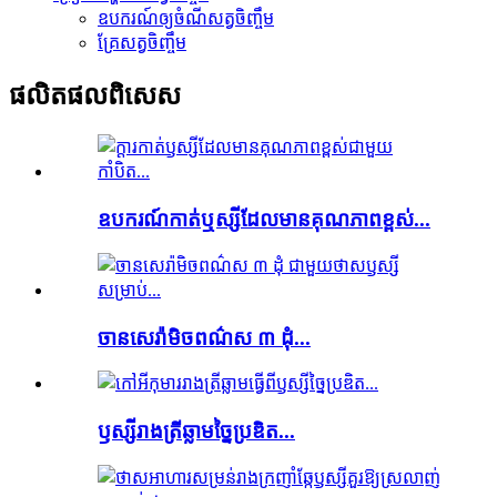
ឧបករណ៍​ឲ្យ​ចំណី​សត្វ​ចិញ្ចឹម
គ្រែសត្វចិញ្ចឹម
ផលិតផល​ពិសេស
ឧបករណ៍កាត់ឬស្សីដែលមានគុណភាពខ្ពស់...
ចានសេរ៉ាមិចពណ៌ស ៣ ដុំ...
ឫស្សី​រាង​ត្រីឆ្លាម​ច្នៃប្រឌិត...