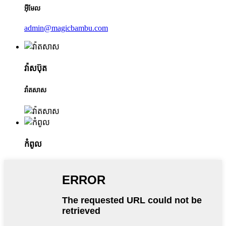
អ៊ីមែល
admin@magicbambu.com
វ៉ាសប៊ុត
វ៉ាតសាស
កំពូល