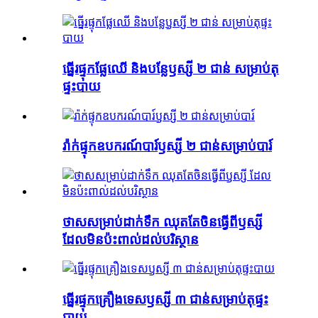
ធ្នើរ​ផ្ទុក​ផ្លែឈើ និង​បន្លែ​ឫស្សី ២ ជាន់ សម្រាប់​តុ​
ផ្ទះបាយ
រ៉ាក់ផ្ទុកឧបករណ៍បារ៍ឫស្សី ២ ជាន់សម្រាប់បារ៍
ថាសសម្រាប់ដាក់ទឹក ឈុតតែចិនធ្វើពីឫស្សី
ដែលមិនប៉ះពាល់ដល់បរិស្ថាន
ធ្នើរផ្ទុកគ្រឿងទេសឫស្សី ៣ ជាន់សម្រាប់តុផ្ទះ
បាយ