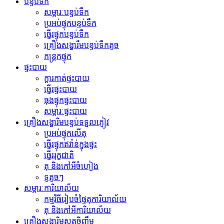
បន្ទប់ទឹក
សម្ភារៈបន្ទប់ទឹក
ប្រអប់ផ្ទុកបន្ទប់ទឹក
ធ្នើរផ្ទុកបន្ទប់ទឹក
គ្រឿងសង្ហារឹមបន្ទប់ទឹកតូច
កន្ត្រកផ្ទុក
ផ្ទះបាយ
ក្តារកាត់ផ្ទះបាយ
ធ្នើរផ្ទះបាយ
ធុងផ្ទុកផ្ទះបាយ
សម្ភារៈផ្ទះបាយ
គ្រឿងសង្ហារិមបន្ទប់ទទួលភ្ញៀវ
ប្រអប់ផ្ទុកលើតុ
ធ្នើរផ្ទុកឥវ៉ាន់ក្នុងផ្ទះ
ធ្នើររុក្ខជាតិ
តុ និងកៅអីចំហៀង
ទូតូចៗ
សម្ភារៈការិយាល័យ
កម្មវិធីរៀបចំផ្ទៃតុការិយាល័យ
តុ និងកៅអីការិយាល័យ
គ្រឿងសង្ហារិមសត្វចិញ្ចឹម