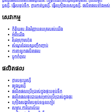
ឫស្សី
,
ធ្នើរបន្ទប់ទឹក
,
ក្តារកាត់ឫស្សី
,
ធ្នើរគ្រឿងទេសឫស្សី
,
ផលិតផលទាំងអស់
សេវាកម្ម
កិត្តិយស និងវិញ្ញាបនបត្ររបស់យើង
អំពីយើង
វីដេអូក្រុមហ៊ុន
សំណួរដែលសួរញឹកញាប់
កាតាឡុកផលិតផល
ប្លុក​កំពូល
ផលិតផល
ក្តារបន្ទះឫស្សី
ធ្យូងឫស្សី
ផលិតផលប្រើប្រាស់ក្នុងផ្ទះបន្ទប់ទឹក
ផលិតផលផ្ទះបាយសម្រាប់ប្រើប្រាស់ក្នុងផ្ទះ
គ្រឿងសង្ហារិមបន្ទប់ទទួលភ្ញៀវ
សម្ភារៈការិយាល័យ