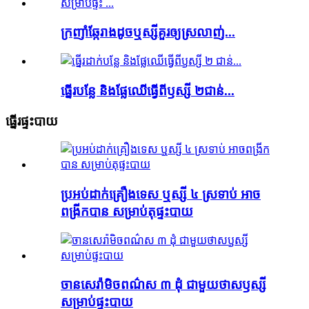
ក្រញាំឆ្កែរាងដូចឬស្សីគួរឲ្យស្រលាញ់...
ធ្នើរបន្លែ និងផ្លែឈើធ្វើពីឫស្សី ២ជាន់...
ធ្នើរផ្ទះបាយ
ប្រអប់ដាក់គ្រឿងទេស ឬស្សី ៤ ស្រទាប់ អាច
ពង្រីកបាន សម្រាប់តុផ្ទះបាយ
ចានសេរ៉ាមិចពណ៌ស ៣ ដុំ ជាមួយថាសឫស្សី
សម្រាប់ផ្ទះបាយ