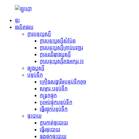
ផ្ទះ
ផលិតផល
ក្តារបន្ទះឫស្សី
ក្តារបន្ទះឫស្សីសំប៉ែត
ក្តារបន្ទះឫស្សីគ្រាប់បញ្ឈរ
ក្តារឈើឆ្កាងឫស្សី
ក្តារបន្ទះឫស្សីរាងអក្សរ H
ធ្យូងឫស្សី
បន្ទប់ទឹក
គ្រឿងសង្ហារឹមបន្ទប់ទឹកតូច
សម្ភារៈបន្ទប់ទឹក
កន្ត្រកផ្ទុក
ប្រអប់ផ្ទុកបន្ទប់ទឹក
ធ្នើរផ្ទុកបន្ទប់ទឹក
ផ្ទះបាយ
ក្តារកាត់ផ្ទះបាយ
ធ្នើរផ្ទះបាយ
ធុងផ្ទុកផ្ទះបាយ