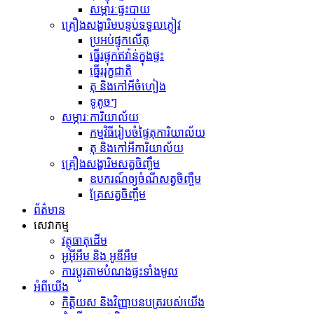
សម្ភារៈផ្ទះបាយ
គ្រឿងសង្ហារិមបន្ទប់ទទួលភ្ញៀវ
ប្រអប់ផ្ទុកលើតុ
ធ្នើរផ្ទុកឥវ៉ាន់ក្នុងផ្ទះ
ធ្នើររុក្ខជាតិ
តុ និងកៅអីចំហៀង
ទូតូចៗ
សម្ភារៈការិយាល័យ
កម្មវិធីរៀបចំផ្ទៃតុការិយាល័យ
តុ និងកៅអីការិយាល័យ
គ្រឿងសង្ហារិមសត្វចិញ្ចឹម
ឧបករណ៍​ឲ្យ​ចំណី​សត្វ​ចិញ្ចឹម
គ្រែសត្វចិញ្ចឹម
ព័ត៌មាន
សេវាកម្ម
វត្ថុធាតុដើម
អូអ៊ីអឹម និង អូឌីអឹម
ការប្ដូរតាមបំណងផ្ទះទាំងមូល
អំពីយើង
កិត្តិយស និងវិញ្ញាបនបត្ររបស់យើង