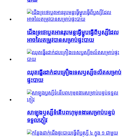
ជើងទ្រថេប្លេតអានរូបមន្តធ្វើម្ហូបធ្វើពីឫស្សីដែល
អាចលៃតម្រូវបានសម្រាប់ផ្ទះបាយ
ឈុតធ្នើរដាក់ដបគ្រឿងទេសឫស្សីចល័តសម្រាប់
ផ្ទះបាយ
សាឡុង​ឫស្សី​ទំនើប​ពហុមុខងារ​សម្រាប់​បន្ទប់
ទទួលភ្ញៀវ