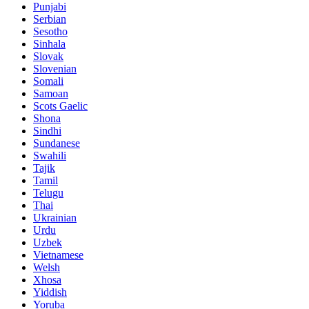
Punjabi
Serbian
Sesotho
Sinhala
Slovak
Slovenian
Somali
Samoan
Scots Gaelic
Shona
Sindhi
Sundanese
Swahili
Tajik
Tamil
Telugu
Thai
Ukrainian
Urdu
Uzbek
Vietnamese
Welsh
Xhosa
Yiddish
Yoruba