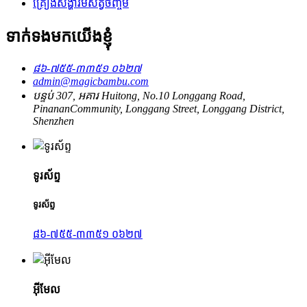
គ្រឿងសង្ហារិមសត្វចិញ្ចឹម
ទាក់ទងមកយើងខ្ញុំ
៨៦-៧៥៥-៣៣៥១ ០៦២៧
admin@magicbambu.com
បន្ទប់ 307, អគារ Huitong, No.10 Longgang Road,
PinananCommunity, Longgang Street, Longgang District,
Shenzhen
ទូរស័ព្ទ
ទូរស័ព្ទ
៨៦-៧៥៥-៣៣៥១ ០៦២៧
អ៊ីមែល