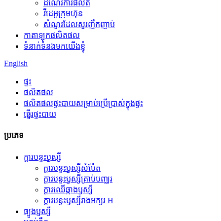
ដំណើរការផលិត
វីដេអូក្រុមហ៊ុន
សំណួរដែលសួរញឹកញាប់
កាតាឡុកផលិតផល
ទំនាក់ទំនងមកយើងខ្ញុំ
English
ផ្ទះ
ផលិតផល
ផលិតផលផ្ទះបាយសម្រាប់ប្រើប្រាស់ក្នុងផ្ទះ
ធ្នើរផ្ទះបាយ
ប្រភេទ
ក្តារបន្ទះឫស្សី
ក្តារបន្ទះឫស្សីសំប៉ែត
ក្តារបន្ទះឫស្សីគ្រាប់បញ្ឈរ
ក្តារឈើឆ្កាងឫស្សី
ក្តារបន្ទះឫស្សីរាងអក្សរ H
ធ្យូងឫស្សី